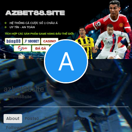
Skip to content
A
azbet88site
@azbet88site
About
Posts
Topics
Groups
Followers
0
0
0
0
Following
0