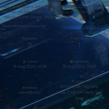
Nhà cái Azbet88 là một trong những nơi cung cấp dịch vụ game
lớn nhất trên thế giới tới từ các địa chỉ uy tín như Bong88,
188lode, Sv388, Sbobet, 3in1bet.
#azbet88 #nhacaiazbet88
Reputation
Profile views
0
1
Joined
Last Online
16 Aug 2024, 14:09
16 Aug 2024, 15:50
Location
107A Số 49, Tân Quy,
Website
Quận 7, Hồ Chí Minh, Việt
azbet88.site/
Nam